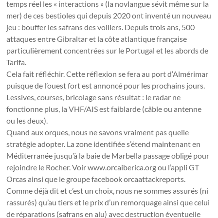
temps réel les « interactions » (la novlangue sévit même sur la
mer) de ces bestioles qui depuis 2020 ont inventé un nouveau
jeu : bouffer les safrans des voiliers. Depuis trois ans, 500
attaques entre Gibraltar et la côte atlantique française
particulièrement concentrées sur le Portugal et les abords de
Tarifa.
Cela fait réfléchir. Cette réflexion se fera au port d’Almérimar
puisque de l’ouest fort est annoncé pour les prochains jours.
Lessives, courses, bricolage sans résultat : le radar ne
fonctionne plus, la VHF/AIS est faiblarde (câble ou antenne
ou les deux).
Quand aux orques, nous ne savons vraiment pas quelle
stratégie adopter. La zone identifiée s’étend maintenant en
Méditerranée jusqu’à la baie de Marbella passage obligé pour
rejoindre le Rocher. Voir www.orcaiberica.org ou l’appli GT
Orcas ainsi que le groupe facebook orcaattackreports.
Comme déjà dit et c’est un choix, nous ne sommes assurés (ni
rassurés) qu’au tiers et le prix d’un remorquage ainsi que celui
de réparations (safrans en alu) avec destruction éventuelle