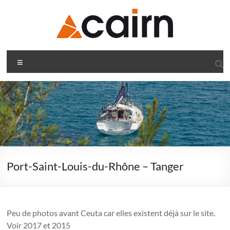
Aller
au
contenu
Navigations
Menu
sur
notre
voilier
Cairn
Navigations
sur
Port-Saint-Louis-du-Rhône – Tanger
le
voilier
Cairn
Peu de photos avant Ceuta car elles existent déjà sur le site.
Voir 2017 et 2015