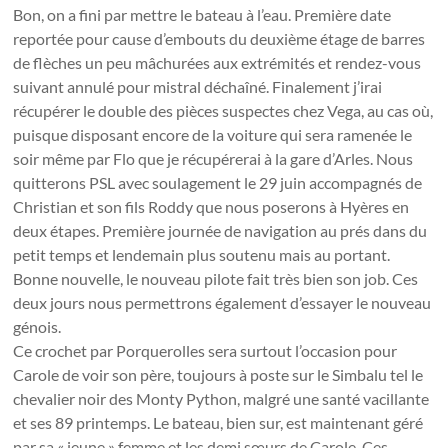
Bon, on a fini par mettre le bateau à l’eau. Première date
reportée pour cause d’embouts du deuxième étage de barres
de flèches un peu mâchurées aux extrémités et rendez-vous
suivant annulé pour mistral déchaîné. Finalement j’irai
récupérer le double des pièces suspectes chez Vega, au cas où,
puisque disposant encore de la voiture qui sera ramenée le
soir même par Flo que je récupérerai à la gare d’Arles. Nous
quitterons PSL avec soulagement le 29 juin accompagnés de
Christian et son fils Roddy que nous poserons à Hyères en
deux étapes. Première journée de navigation au prés dans du
petit temps et lendemain plus soutenu mais au portant.
Bonne nouvelle, le nouveau pilote fait très bien son job. Ces
deux jours nous permettrons également d’essayer le nouveau
génois.
Ce crochet par Porquerolles sera surtout l’occasion pour
Carole de voir son père, toujours à poste sur le Simbalu tel le
chevalier noir des Monty Python, malgré une santé vacillante
et ses 89 printemps. Le bateau, bien sur, est maintenant géré
par sa « jeune » femme et les demi sœurs de Carole. Ces