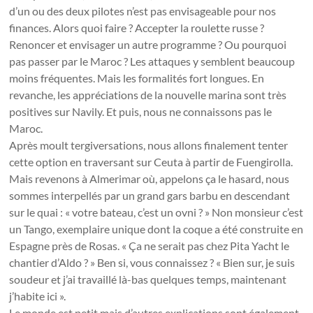
d’un ou des deux pilotes n’est pas envisageable pour nos
finances. Alors quoi faire ? Accepter la roulette russe ?
Renoncer et envisager un autre programme ? Ou pourquoi
pas passer par le Maroc ? Les attaques y semblent beaucoup
moins fréquentes. Mais les formalités fort longues. En
revanche, les appréciations de la nouvelle marina sont très
positives sur Navily. Et puis, nous ne connaissons pas le
Maroc.
Après moult tergiversations, nous allons finalement tenter
cette option en traversant sur Ceuta à partir de Fuengirolla.
Mais revenons à Almerimar où, appelons ça le hasard, nous
sommes interpellés par un grand gars barbu en descendant
sur le quai : « votre bateau, c’est un ovni ? » Non monsieur c’est
un Tango, exemplaire unique dont la coque a été construite en
Espagne près de Rosas. « Ça ne serait pas chez Pita Yacht le
chantier d’Aldo ? » Ben si, vous connaissez ? « Bien sur, je suis
soudeur et j’ai travaillé là-bas quelques temps, maintenant
j’habite ici ».
Le monde est petit mais d’autres explications sont également