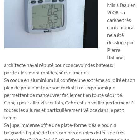
Mis à l’eau en
2008, sa
carène très
contemporai
ne a été
dessinée par
Pierre
Rolland,
architecte naval réputé pour concevoir des bateaux
particulièrement rapides, sûrs et marins.
Sa coque en aluminium lui confère une extrême solidité et son
plan de pont ainsi que son cockpit très ergonomique
permettent de manœuvrer facilement en toute sécurité.
Conçu pour aller vite et loin,
Cairn
est un voilier performant à
toutes les allures et particulièrement véloce dans le petit
temps.
Sa jupe immense offre une plate-forme idéale pour la
baignade. Équipé de trois cabines doubles dotées de très
grands lits (2,10 m X 1,40 m) et d’un carré transformable en