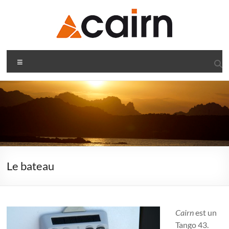
Aller
au
contenu
Navigations
Menu
sur
notre
voilier
Cairn
Navigations
sur
Le bateau
le
voilier
Cairn
Cairn
est un
Tango 43.