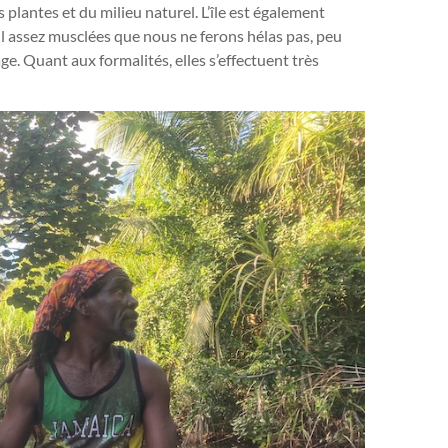
plantes et du milieu naturel. L’île est également
l assez musclées que nous ne ferons hélas pas, peu
ge. Quant aux formalités, elles s’effectuent très