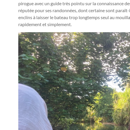
pirogue avec un guide très pointu sur la connaissance des 
réputée pour ses randonnées, dont certaine sont paraît-i
enclins à laisser le bateau trop longtemps seul au mouilla
rapidement et simplement.