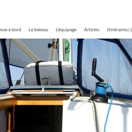
nue à bord
Le bateau
L’équipage
Articles
Itinéraires/